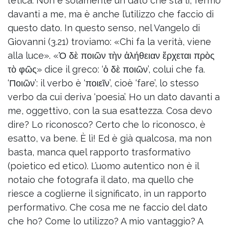
l’etica. Non è solamente un dato che sta lì, fermo
davanti a me, ma è anche l’utilizzo che faccio di
questo dato. In questo senso, nel Vangelo di
Giovanni (3.21) troviamo: «Chi fa la verità, viene
alla luce». «Ὁ δὲ ποιῶν τὴν ἀλήθειαν ἔρχεται πρὸς
τὸ φῶς» dice il greco: ‘ὁ δὲ ποιῶν’, colui che fa.
‘Ποιῶν’: il verbo è ‘ποιεῖν’, cioè ‘fare’, lo stesso
verbo da cui deriva ‘poesia’. Ho un dato davanti a
me, oggettivo, con la sua esattezza. Cosa devo
dire? Lo riconosco? Certo che lo riconosco, è
esatto, va bene. È lì! Ed è già qualcosa, ma non
basta, manca quel rapporto trasformativo
(poietico ed etico). L’uomo autentico non è il
notaio che fotografa il dato, ma quello che
riesce a coglierne il significato, in un rapporto
performativo. Che cosa me ne faccio del dato
che ho? Come lo utilizzo? A mio vantaggio? A