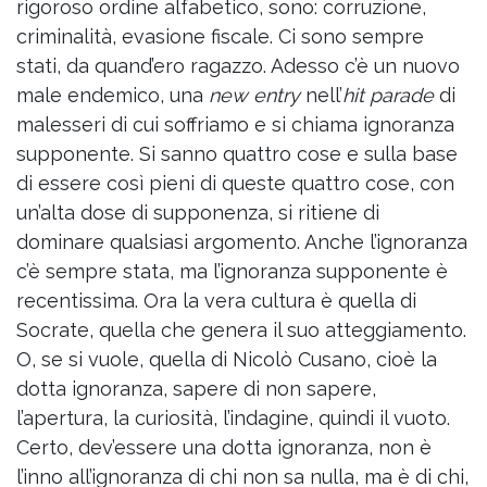
rigoroso ordine alfabetico, sono: corruzione,
criminalità, evasione fiscale. Ci sono sempre
stati, da quand’ero ragazzo. Adesso c’è un nuovo
male endemico, una
new entry
nell’
hit parade
di
malesseri di cui soffriamo e si chiama ignoranza
supponente. Si sanno quattro cose e sulla base
di essere così pieni di queste quattro cose, con
un’alta dose di supponenza, si ritiene di
dominare qualsiasi argomento. Anche l’ignoranza
c’è sempre stata, ma l’ignoranza supponente è
recentissima. Ora la vera cultura è quella di
Socrate, quella che genera il suo atteggiamento.
O, se si vuole, quella di Nicolò Cusano, cioè la
dotta ignoranza, sapere di non sapere,
l’apertura, la curiosità, l’indagine, quindi il vuoto.
Certo, dev’essere una dotta ignoranza, non è
l’inno all’ignoranza di chi non sa nulla, ma è di chi,