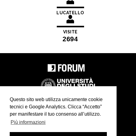
LUCATELLO
VISITE
2694
Questo sito web utilizza unicamente cookie
tecnici e Google Analytics. Clicca “Accetto”
In collaborazione con
cdm associati
per manifestare il tuo consenso all’utilizzo.
Più informazioni
Realizzazione
infoFactory