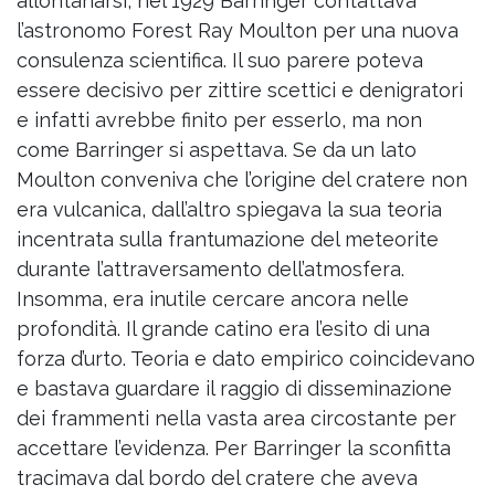
allontanarsi, nel 1929 Barringer contattava
l’astronomo Forest Ray Moulton per una nuova
consulenza scientifica. Il suo parere poteva
essere decisivo per zittire scettici e denigratori
e infatti avrebbe finito per esserlo, ma non
come Barringer si aspettava. Se da un lato
Moulton conveniva che l’origine del cratere non
era vulcanica, dall’altro spiegava la sua teoria
incentrata sulla frantumazione del meteorite
durante l’attraversamento dell’atmosfera.
Insomma, era inutile cercare ancora nelle
profondità. Il grande catino era l’esito di una
forza d’urto. Teoria e dato empirico coincidevano
e bastava guardare il raggio di disseminazione
dei frammenti nella vasta area circostante per
accettare l’evidenza. Per Barringer la sconfitta
tracimava dal bordo del cratere che aveva