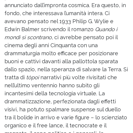
annunciato dall’impronta cosmica. Era questo, in
fondo, che interessava l’umanità intera. Ci
avevano pensato nel 1933 Philip G. Wylie e
Edwin Balmer scrivendo il romanzo
Quando i
mondi si scontrano
, ci avrebbe pensato poi il
cinema degli anni Cinquanta con una
drammaturgia molto efficace per posizionare
buoni e cattivi davanti alla pallottola sparata
dallo spazio, nella speranza di salvare la Terra. Si
tratta di
tòpoi
narrativi più volte rivisitati che
nell’ultimo ventennio hanno subito gli
incantesimi della tecnologia virtuale. La
drammatizzazione, perfezionata dagli effetti
visivi, ha potuto spalmare suspense sul duello
tra il bolide in arrivo e varie figure – lo scienziato
organico e il free lance, il tecnocrate e il