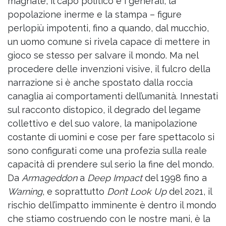
magnate, il capo politico e i generali, la
popolazione inerme e la stampa – figure
perlopiù impotenti, fino a quando, dal mucchio,
un uomo comune si rivela capace di mettere in
gioco se stesso per salvare il mondo. Ma nel
procedere delle invenzioni visive, il fulcro della
narrazione si è anche spostato dalla roccia
canaglia ai comportamenti dell’umanità. Innestati
sul racconto distopico, il degrado del legame
collettivo e del suo valore, la manipolazione
costante di uomini e cose per fare spettacolo si
sono configurati come una profezia sulla reale
capacità di prendere sul serio la fine del mondo.
Da
Armageddon
a
Deep Impact
del 1998 fino a
Warning
, e soprattutto
Don’t Look Up
del 2021, il
rischio dell’impatto imminente è dentro il mondo
che stiamo costruendo con le nostre mani, è la